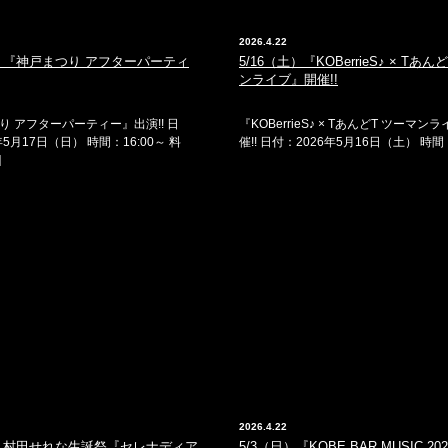
2026.4.22
日）『神戸まつり アフターパーティ
5/16（土）『KOBerrieS♪ × Tあん
ンライブ』開催!!
り アフターパーティー』出演!! 日
『KOBerrieS♪ × TあんどT ツーマン
年5月17日（日） 時間：16:00～ 料
催!! 日付：2026年5月16日（土） 時間：
]
2026.4.22
日）村田せれな生誕祭『セレナディア
5/3（日）『KOBE BAR MUSIC 20