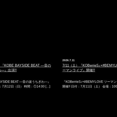
2026.7.11
）『KOBE BAYSIDE BEAT —音の
7/11（土）『KOBerrieS♪×#BEMY
—』出演!!
ーマンライブ』開催!!
BAYSIDE BEAT —音の波うちぎわ—』
『KOBerrieS♪×#BEMYLOVE ツー
：7月12日（日） 時間：①14:00 […]
開催!! 日付：7月11日（土） 会場：100B