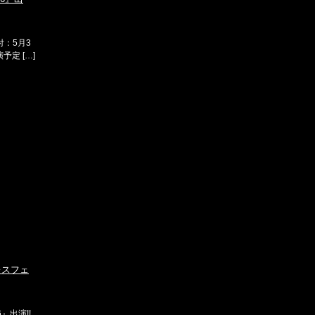
日付：5月3
予定 […]
レスフェ
』出演!!