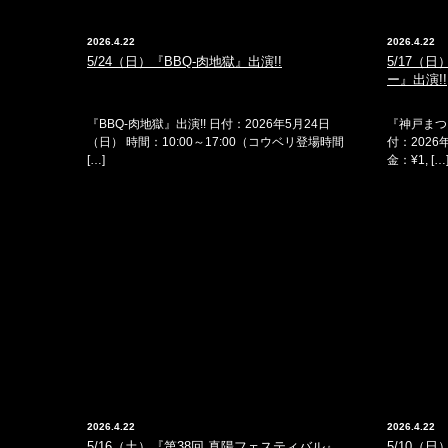
2026.4.22
2026.4.22
5/24（日）『BBQ-肉地獄』出演!!
5/17（
ー』出演!!
『BBQ-肉地獄』出演!! 日付：2026年5月24日
『神戸まつ
（日） 時間：10:00～17:00（コウベリ登場時間
付：2026
[…]
金：¥1, […
2026.4.22
2026.4.22
5/16（土）『第38回 真陽フェスティバル』
5/10（