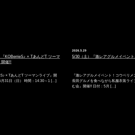
2026.5.29
『KOBerrieS♪ × TあんどT ツーマ
5/30（土）『激レアグルメイベント
開催!!
ieS♪ × TあんどT ツーマンライブ』開
『激レアグルメイベント！コウベリメ
5月31日（日） 時間：14:30～1 […]
長田グルメを食べながら私服衣装ライ
む会』開催!! 日付：5月 […]