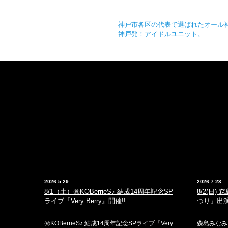
神戸市各区の代表で選ばれたオール
神戸発！アイドルユニット。
2026.5.29
2026.7.23
8/1（土）㊗️KOBerrieS♪ 結成14周年記念SP
8/2(日
ライブ『Very Berry』開催!!
つり』出演
㊗️KOBerrieS♪ 結成14周年記念SPライブ『Very
森島みなみ