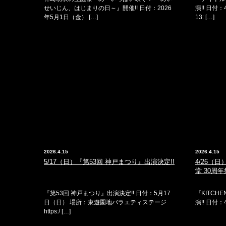
せいじん、はじまりの日～』開催!! 日付：2026
演!! 日付
年5月1日（金） […]
13: […]
2026.4.15
2026.4.15
5/17（日）『第53回 神戸まつり』出演決定!!
4/26（日）
堂 30周年
『第53回 神戸まつり』出演決定!! 日付：5月17
『KITCHE
日（日） 場所：東遊園地バラエティステージ
演!! 日付：
https:/ […]