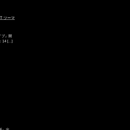
どT ツーマ
ライブ』開
14 […]
26』出