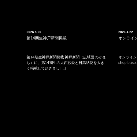
2026.5.20
2026.4.22
第14期生神戸新聞掲載
オンライ
第14期生神戸新聞掲載 神戸新聞（広域面 わがま
オンラインショ
ち）に、第14期生の大西紗愛と日高結花を大き
shop.base.
く掲載して頂きまし […]