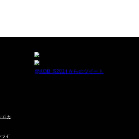
@KOB_S2014 からのツイート
ウン ロカ
マンライ