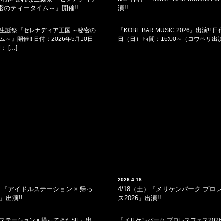
密のティータイム～』開催!!
演!!
生誕祭『セレナディア王国 ～秘密の
『KOBE BAR MUSIC 2026』出演!! 
～』開催!! 日付：2026年5月10日
日（日） 時間：16:00～（コウベリ出演
： […]
2026.4.18
日）『アイドルステーション × 帰っ
4/18（土）『メリケンパーク プロ
』出演!!
ス2026』出演!!
ステーション × 帰ってきたSIF』出
『メリケンパーク プロレスフェス2026