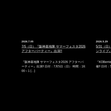
2026.7.05
2026.5.29
7/5（日）『阪神基地隊 サマーフェスタ2026
5/31（日）
アフターパーティー』出演!!
ンライブ』
『阪神基地隊 サマーフェスタ2026 アフターパ
『KOBerr
ーティー』出演!! 日付：7月5日（日） 時間：16:
催!! 日付：
00～1 […]