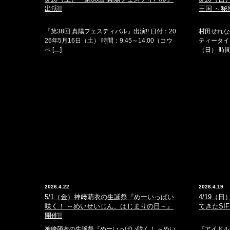
出演!!
王国 ～秘
『第38回 真陽フェスティバル』出演!! 日付：20
村田せれな
26年5月16日（土） 時間：9:45～14:00（コウ
ティータイム
ベ […]
（日） 時間
2026.4.22
2026.4.19
5/1（金）神﨑萌衣の生誕祭『めーいっぱい
4/19（
咲く！ ～めいせいじん、はじまりの日～』
てきたSIF
開催!!
神﨑萌衣の生誕祭『めーいっぱい咲く！ ～めい
『アイドル