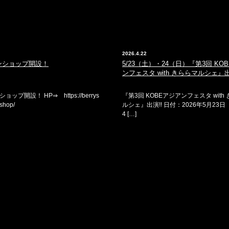
2026.4.22
ンショップ開設！
5/23（土）・24（日）『第3回 KO
ンフェスタ with きららマルシェ』出
ップ開設！ HP⇒ https://berrys
『第3回 KOBEアジアンフェスタ with
shop/
ルシェ』出演!! 日付：2026年5月23
4 […]