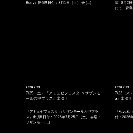
Berry』開催!! 日付：8月1日（土） 会 […]
演!! 8月
にて、森島 
2026.7.23
2026.7.23
7/25（土）『アミュゼフェスタ in サザンモ
7/23（木）『
ール六甲プラス』出演!!
a』出演!!
『アミュゼフェスタ in サザンモール六甲プラ
『FaveZon
ス』出演!! 日付：2026年7月25日（土） 会場：
付：2026
サザンモー […]