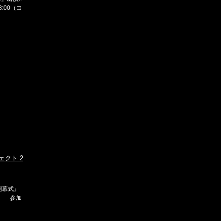
:00（コ
ェクト 2
 開幕式』
土） 参加