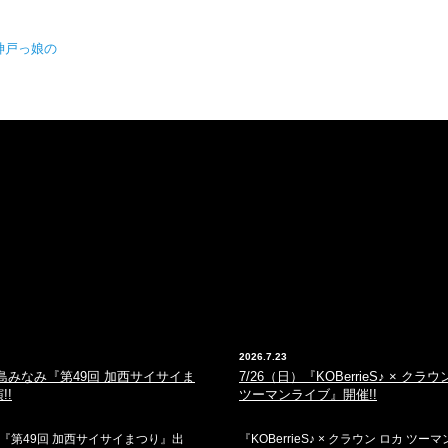
神戸っ娘の
2026.7.23
) 森島みなみ『第49回 加西サイサイま
7/26（日）『KOBerrieS♪ × クラ
!!
ツーマンライブ』開催!!
『第49回 加西サイサイまつり』出
『KOBerrieS♪ × クラウン ロカ ツー