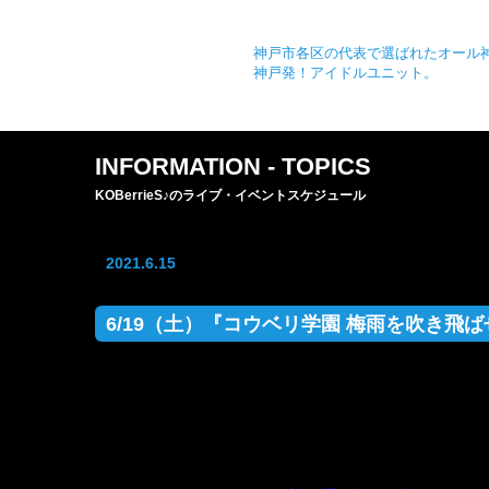
神戸市各区の代表で選ばれたオール
神戸発！アイドルユニット。
INFORMATION - TOPICS
KOBerrieS♪のライブ・イベントスケジュール
2021.6.15
6/19（土）『コウベリ学園 梅雨を吹き飛ばせ
『コウベリ学園 梅雨を吹き飛ばせ！vol.2』開催決定！！
日付：2021年6月19日（土）
時刻：13:30〜16:30
料金：¥2,000