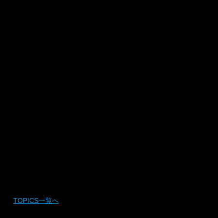
製エコバッグ作り→こうべり食パン部初開催！
｜
TOPICS一覧へ
｜