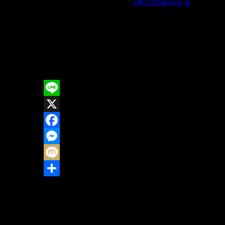
会場：ふたば学舎 2-4教室
http://futabasyo.jp
その他：授業内容↓
ラジオ体操→動物ジェスチャー当てゲーム→コウベリ特
L
i
X
n
F
e
a
M
c
e
M
e
s
i
共
b
s
x
有
o
e
i