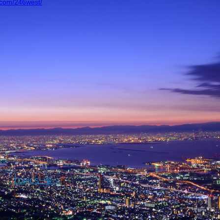
.com/246west/
｜
TOPICS一覧へ
｜