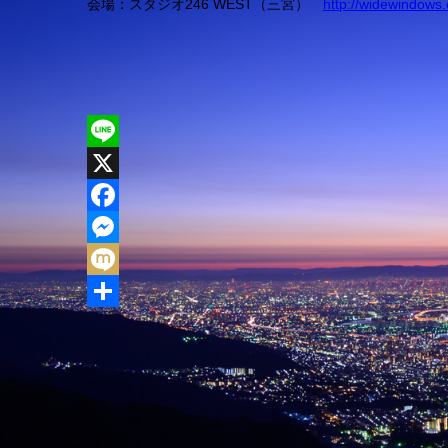
会場：スタジオ246 WEST（三宮）
http://widewindows
L
i
X
n
F
e
a
M
c
e
M
e
s
i
共
b
s
x
有
o
e
i
o
n