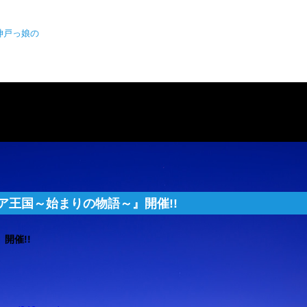
神戸っ娘の
ィア王国～始まりの物語～』開催!!
開催!!