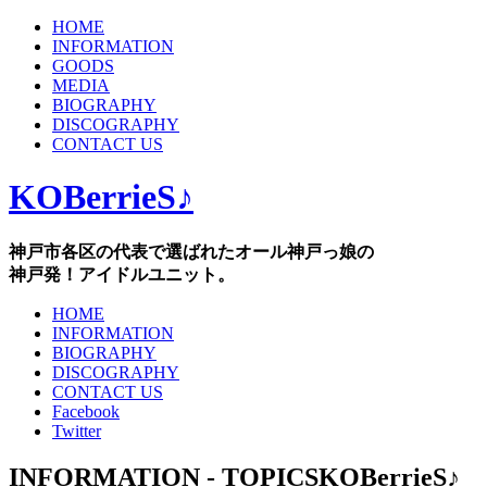
HOME
INFORMATION
GOODS
MEDIA
BIOGRAPHY
DISCOGRAPHY
CONTACT US
KOBerrieS♪
神戸市各区の代表で選ばれたオール神戸っ娘の
神戸発！アイドルユニット。
HOME
INFORMATION
BIOGRAPHY
DISCOGRAPHY
CONTACT US
Facebook
Twitter
INFORMATION - TOPICS
KOBerrieS♪